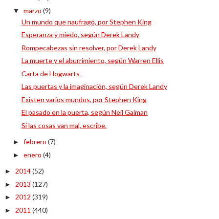
marzo
(9)
▼
Un mundo que naufragó, por Stephen King
Esperanza y miedo, según Derek Landy
Rompecabezas sin resolver, por Derek Landy
La muerte y el aburrimiento, según Warren Ellis
Carta de Hogwarts
Las puertas y la imaginación, según Derek Landy
Existen varios mundos, por Stephen King
El pasado en la puerta, según Neil Gaiman
Si las cosas van mal, escribe.
febrero
(7)
►
enero
(4)
►
2014
(52)
►
2013
(127)
►
2012
(319)
►
2011
(440)
►