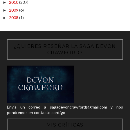
2010
(237)
►
2009
(6)
►
2008
(1)
►
¿QUIERES RESEÑAR LA SAGA DEVON
CRAWFORD?
Envía un correo a sagadevoncrawford@gmail.com y nos
pondremos en contacto contigo
MIS CRÍTICAS