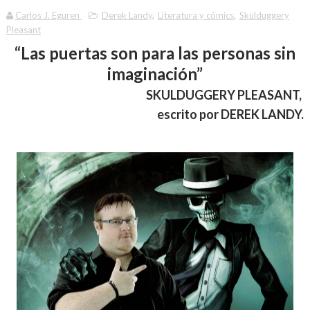
Carlos J. Eguren
Derek Landy
,
Literatura y cómics
,
Skulduggery
Pleasant
“Las puertas son para las personas sin
imaginación”
SKULDUGGERY PLEASANT,
escrito por DEREK LANDY.