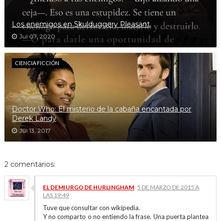
Los enemigos en Skulduggery Pleasant
Jul 07, 2020
CIENCIA FICCIÓN
Doctor Who: El misterio de la cabaña encantada por
Derek Landy
Jul 13, 2017
2 comentarios:
EL DEMIURGO DE HURLINGHAM
5 DE MARZO DE 2015 A
LAS 19:49
Tuve que consultar con wikipedia.
Y no comparto o no entiendo la frase. Una puerta plantea