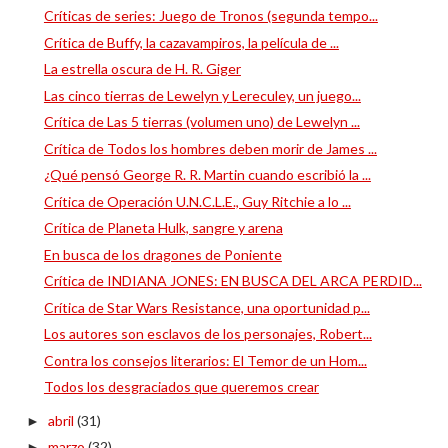
Críticas de series: Juego de Tronos (segunda tempo...
Crítica de Buffy, la cazavampiros, la película de ...
La estrella oscura de H. R. Giger
Las cinco tierras de Lewelyn y Lereculey, un juego...
Crítica de Las 5 tierras (volumen uno) de Lewelyn ...
Crítica de Todos los hombres deben morir de James ...
¿Qué pensó George R. R. Martin cuando escribió la ...
Crítica de Operación U.N.C.L.E., Guy Ritchie a lo ...
Crítica de Planeta Hulk, sangre y arena
En busca de los dragones de Poniente
Crítica de INDIANA JONES: EN BUSCA DEL ARCA PERDID...
Crítica de Star Wars Resistance, una oportunidad p...
Los autores son esclavos de los personajes, Robert...
Contra los consejos literarios: El Temor de un Hom...
Todos los desgraciados que queremos crear
abril
(31)
►
marzo
(32)
►