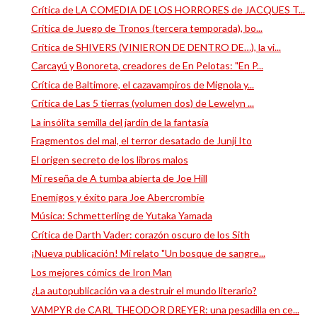
Crítica de LA COMEDIA DE LOS HORRORES de JACQUES T...
Crítica de Juego de Tronos (tercera temporada), bo...
Crítica de SHIVERS (VINIERON DE DENTRO DE…), la vi...
Carcayú y Bonoreta, creadores de En Pelotas: "En P...
Crítica de Baltimore, el cazavampiros de Mignola y...
Crítica de Las 5 tierras (volumen dos) de Lewelyn ...
La insólita semilla del jardín de la fantasía
Fragmentos del mal, el terror desatado de Junji Ito
El origen secreto de los libros malos
Mi reseña de A tumba abierta de Joe Hill
Enemigos y éxito para Joe Abercrombie
Música: Schmetterling de Yutaka Yamada
Crítica de Darth Vader: corazón oscuro de los Sith
¡Nueva publicación! Mi relato "Un bosque de sangre...
Los mejores cómics de Iron Man
¿La autopublicación va a destruir el mundo literario?
VAMPYR de CARL THEODOR DREYER: una pesadilla en ce...