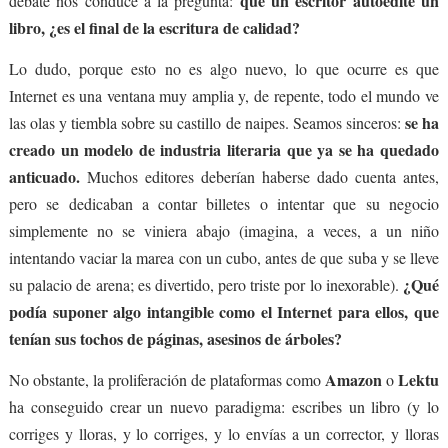
que un escritor autoedite un
debate nos conduce a la pregunta:
libro, ¿es el final de la escritura de calidad?
Lo dudo, porque esto no es algo nuevo, lo que ocurre es que
Internet es una ventana muy amplia y, de repente, todo el mundo ve
se ha
las olas y tiembla sobre su castillo de naipes. Seamos sinceros:
creado un modelo de industria literaria que ya se ha quedado
anticuado.
Muchos editores deberían haberse dado cuenta antes,
pero se dedicaban a contar billetes o intentar que su negocio
simplemente no se viniera abajo (imagina, a veces, a un niño
intentando vaciar la marea con un cubo, antes de que suba y se lleve
¿Qué
su palacio de arena; es divertido, pero triste por lo inexorable).
podía suponer algo intangible como el Internet para ellos, que
tenían sus tochos de páginas, asesinos de árboles?
Amazon
Lektu
No obstante, la proliferación de plataformas como
o
ha conseguido crear un nuevo paradigma: escribes un libro (y lo
corriges y lloras, y lo corriges, y lo envías a un corrector, y lloras