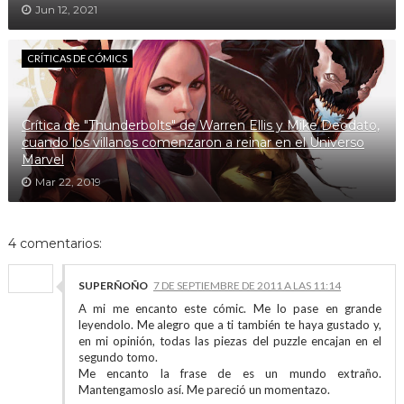
Jun 12, 2021
CRÍTICAS DE CÓMICS
Crítica de "Thunderbolts" de Warren Ellis y Mike Deodato,
cuando los villanos comenzaron a reinar en el Universo
Marvel
Mar 22, 2019
4 comentarios:
SUPERÑOÑO
7 DE SEPTIEMBRE DE 2011 A LAS 11:14
A mi me encanto este cómic. Me lo pase en grande
leyendolo. Me alegro que a ti también te haya gustado y,
en mi opinión, todas las piezas del puzzle encajan en el
segundo tomo.
Me encanto la frase de es un mundo extraño.
Mantengamoslo así. Me pareció un momentazo.