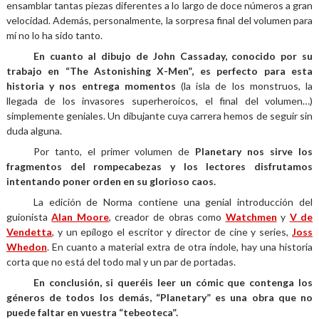
ensamblar tantas piezas diferentes a lo largo de doce números a gran
velocidad. Además, personalmente, la sorpresa final del volumen para
mí no lo ha sido tanto.
En cuanto al dibujo de John Cassaday, conocido por su
trabajo en “The Astonishing X-Men”, es perfecto para esta
historia y nos entrega momentos
(la isla de los monstruos, la
llegada de los invasores superheroicos, el final del volumen…)
simplemente geniales. Un dibujante cuya carrera hemos de seguir sin
duda alguna.
Por tanto, el primer volumen de
Planetary nos sirve los
fragmentos del rompecabezas y los lectores disfrutamos
intentando poner orden en su glorioso caos.
La edición de Norma contiene una genial introducción del
guionista
Alan Moore
, creador de obras como
Watchmen
y
V de
Vendetta
, y un epílogo el escritor y director de cine y series,
Joss
Whedon
. En cuanto a material extra de otra índole, hay una historia
corta que no está del todo mal y un par de portadas.
En conclusión, si queréis leer un cómic que contenga los
géneros de todos los demás, “Planetary” es una obra que no
puede faltar en vuestra “tebeoteca”.