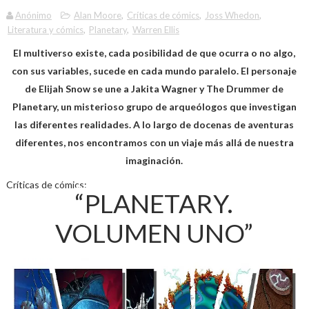
Anónimo
Alan Moore
,
Críticas de cómics
,
Joss Whedon
,
Literatura y cómics
,
Planetary
,
Warren Ellis
El multiverso existe, cada posibilidad de que ocurra o no algo,
con sus variables, sucede en cada mundo paralelo. El personaje
de Elijah Snow se une a Jakita Wagner y The Drummer de
Planetary, un misterioso grupo de arqueólogos que investigan
las diferentes realidades. A lo largo de docenas de aventuras
diferentes, nos encontramos con un viaje más allá de nuestra
imaginación.
Críticas de cómics:
“PLANETARY.
VOLUMEN UNO”