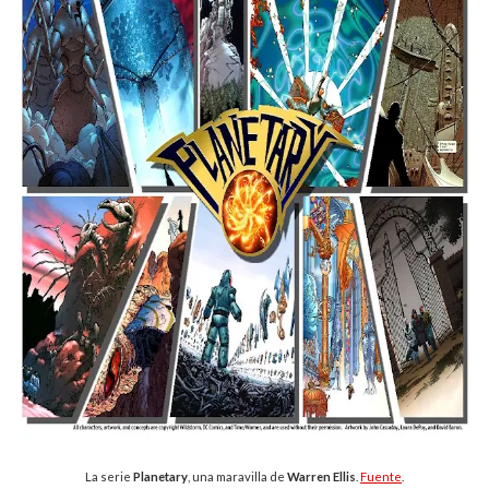
La serie
Planetary
, una maravilla de
Warren Ellis
.
Fuente
.