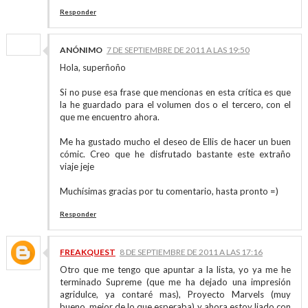
Responder
ANÓNIMO
7 DE SEPTIEMBRE DE 2011 A LAS 19:50
Hola, superñoño
Si no puse esa frase que mencionas en esta crítica es que
la he guardado para el volumen dos o el tercero, con el
que me encuentro ahora.
Me ha gustado mucho el deseo de Ellis de hacer un buen
cómic. Creo que he disfrutado bastante este extraño
viaje jeje
Muchísimas gracias por tu comentario, hasta pronto =)
Responder
FREAKQUEST
8 DE SEPTIEMBRE DE 2011 A LAS 17:16
Otro que me tengo que apuntar a la lista, yo ya me he
terminado Supreme (que me ha dejado una impresión
agridulce, ya contaré mas), Proyecto Marvels (muy
bueno, mejor de lo que esperaba) y ahora estoy liado con