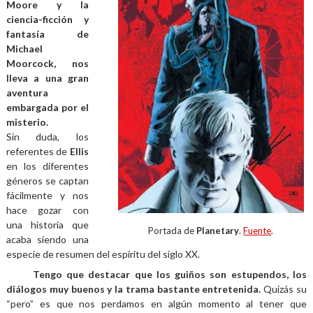
Moore y la
ciencia-ficción y
fantasía de
Michael
Moorcock, nos
lleva a una gran
aventura
embargada por el
misterio.
Sin duda, los
referentes de
Ellis
en los diferentes
géneros se captan
fácilmente y nos
hace gozar con
una historia que
Portada de
Planetary
.
Fuente
.
acaba siendo una
especie de resumen del espíritu del siglo XX.
Tengo que destacar que los guiños son estupendos, los
diálogos muy buenos y la trama bastante entretenida.
Quizás su
“pero” es que nos perdamos en algún momento al tener que