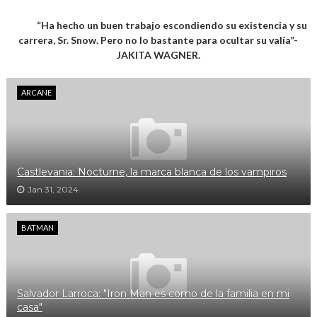
“Ha hecho un buen trabajo escondiendo su existencia y su
carrera, Sr. Snow. Pero no lo bastante para ocultar su valía”-
JAKITA WAGNER.
ARCANE
Castlevania: Nocturne, la marca blanca de los vampiros
Jan 31, 2024
BATMAN
Salvador Larroca: "Iron Man es como de la familia en mi
casa"