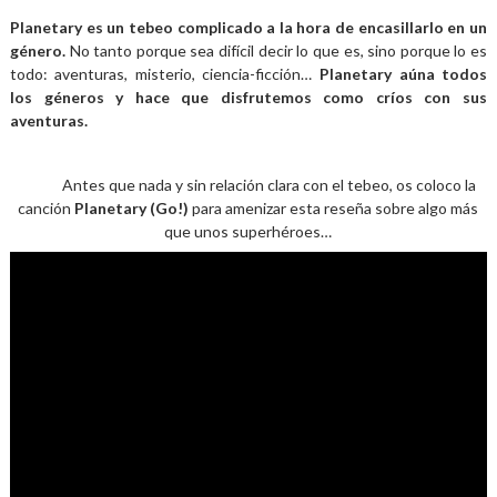
Planetary es un tebeo complicado a la hora de encasillarlo en un
género.
No tanto porque sea difícil decir lo que es, sino porque lo es
todo: aventuras, misterio, ciencia-ficción…
Planetary aúna todos
los géneros y hace que disfrutemos como críos con sus
aventuras.
Antes que nada y sin relación clara con el tebeo, os coloco la
canción
Planetary (Go!)
para amenizar esta reseña sobre algo más
que unos superhéroes…