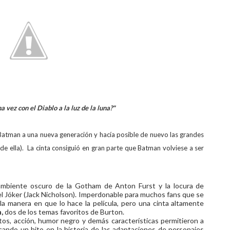
 vez con el Diablo a la luz de la luna?"
Batman a una nueva generación y hacía posible de nuevo las grandes
 de ella). La cinta consiguió en gran parte que Batman volviese a ser
l ambiente oscuro de la Gotham de Anton Furst y la locura de
l Jóker (Jack Nicholson). Imperdonable para muchos fans que se
 la manera en que lo hace la película, pero una cinta altamente
n,
dos de los temas favoritos de Burton.
s, acción, humor negro y demás características permitieron a
cando un hito en la historia de las adaptaciones de personajes