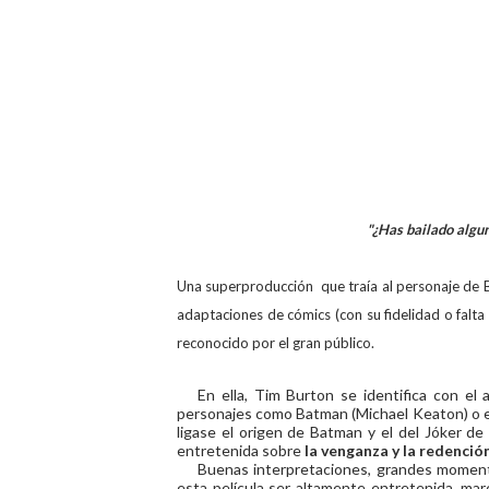
"¿Has bailado alguna
Una superproducción que traía al personaje de 
adaptaciones de cómics (con su fidelidad o falta
reconocido por el gran público.
En ella, Tim Burton se identifica con e
personajes como Batman (Michael Keaton) o e
ligase el origen de Batman y el del Jóker de
entretenida sobre
la venganza y la redenció
Buenas interpretaciones, grandes momento
esta película ser altamente entretenida, mar