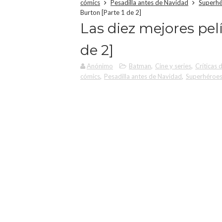
cómics
Pesadilla antes de Navidad
Superh
Burton [Parte 1 de 2]
Las diez mejores pel
de 2]
Anónimo
Batman
,
Cine y series
,
Críticas 
cómics
,
Pesadilla antes de Navidad
,
Superhéroe