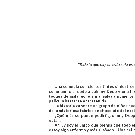
"Todo lo que hay en esta sala es 
Una comedia con ciertos tintes siniestros
como anillo al dedo a Johnny Depp y una his
toques de mala leche a mansalva y números m
película bastante entretenida.
La historia va sobre un grupo de niños qu
de la misteriosa fábrica de chocolate del ex
¿Qué más se puede pedir? ¿Johnny Depp,
están.
Ah, ¿y soy el único que piensa que todo el 
estoy algo enfermo y más si añado… Una pelí