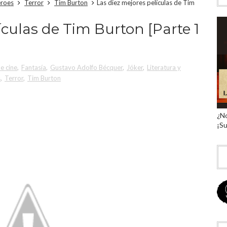
éroes
Terror
Tim Burton
Las diez mejores películas de Tim
ículas de Tim Burton [Parte 1
de cine
,
Fantasía
,
Gustavo Adolfo Bécquer
,
Jóker
,
Literatura y
s
,
Terror
,
Tim Burton
¿No
¡Su