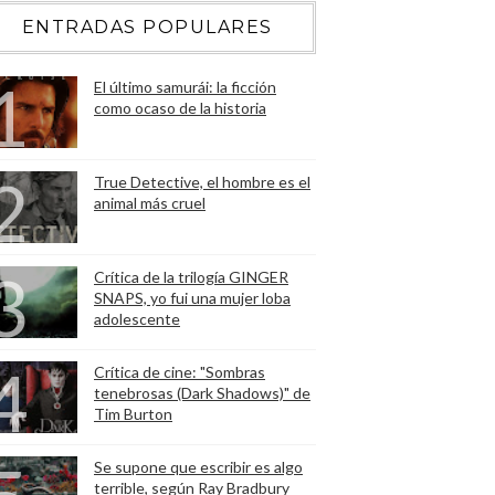
ENTRADAS POPULARES
El último samurái: la ficción
como ocaso de la historia
True Detective, el hombre es el
animal más cruel
Crítica de la trilogía GINGER
SNAPS, yo fui una mujer loba
adolescente
Crítica de cine: "Sombras
tenebrosas (Dark Shadows)" de
Tim Burton
Se supone que escribir es algo
terrible, según Ray Bradbury