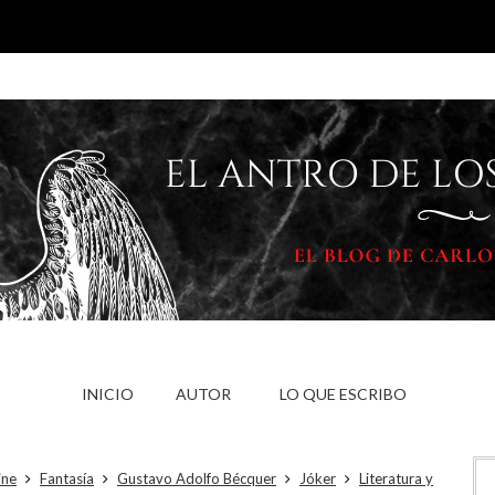
INICIO
AUTOR
LO QUE ESCRIBO
ine
Fantasía
Gustavo Adolfo Bécquer
Jóker
Literatura y