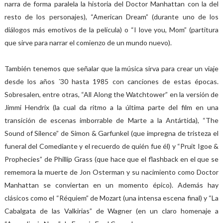
narra de forma paralela la historia del Doctor Manhattan con la del
resto de los personajes), “American Dream” (durante uno de los
diálogos más emotivos de la película) o “I love you, Mom” (partitura
que sirve para narrar el comienzo de un mundo nuevo).
También tenemos que señalar que la música sirva para crear un viaje
desde los años ´30 hasta 1985 con canciones de estas épocas.
Sobresalen, entre otras, “All Along the Watchtower” en la versión de
Jimmi Hendrix (la cual da ritmo a la última parte del film en una
transición de escenas imborrable de Marte a la Antártida), “The
Sound of Silence” de Simon & Garfunkel (que impregna de tristeza el
funeral del Comediante y el recuerdo de quién fue él) y “Pruit Igoe &
Prophecies” de Phillip Grass (que hace que el flashback en el que se
rememora la muerte de Jon Osterman y su nacimiento como Doctor
Manhattan se conviertan en un momento épico). Además hay
clásicos como el “Réquiem” de Mozart (una intensa escena final) y “La
Cabalgata de las Valkirias” de Wagner (en un claro homenaje a