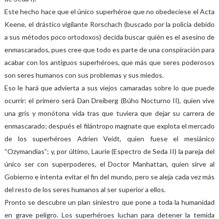
Este hecho hace que el único superhéroe que no obedeciese el Acta
Keene, el drástico vigilante Rorschach (buscado por la policía debido
a sus métodos poco ortodoxos) decida buscar quién es el asesino de
enmascarados, pues cree que todo es parte de una conspiración para
acabar con los antiguos superhéroes, que más que seres poderosos
son seres humanos con sus problemas y sus miedos.
Eso le hará que advierta a sus viejos camaradas sobre lo que puede
ocurrir: el primero será Dan Dreiberg (Búho Nocturno II), quien vive
una gris y monótona vida tras que tuviera que dejar su carrera de
enmascarado; después el filántropo magnate que explota el mercado
de los superhéroes Adrien Veidt, quien fuese el mesiánico
“Ozymandias”; y, por último, Laurie (Espectro de Seda II) la pareja del
único ser con superpoderes, el Doctor Manhattan, quien sirve al
Gobierno e intenta evitar el fin del mundo, pero se aleja cada vez más
del resto de los seres humanos al ser superior a ellos.
Pronto se descubre un plan siniestro que pone a toda la humanidad
en grave peligro. Los superhéroes luchan para detener la temida