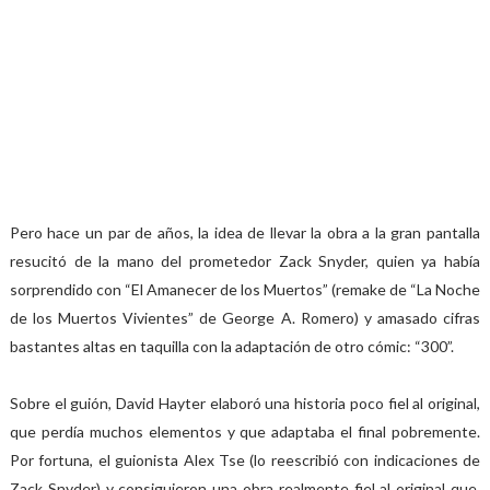
Pero hace un par de años, la idea de llevar la obra a la gran pantalla
resucitó de la mano del prometedor Zack Snyder, quien ya había
sorprendido con “El Amanecer de los Muertos” (remake de “La Noche
de los Muertos Vivientes” de George A. Romero) y amasado cifras
bastantes altas en taquilla con la adaptación de otro cómic: “300”.
Sobre el guión, David Hayter elaboró una historia poco fiel al original,
que perdía muchos elementos y que adaptaba el final pobremente.
Por fortuna, el guionista Alex Tse (lo reescribió con indicaciones de
Zack Snyder) y consiguieron una obra realmente fiel al original que,