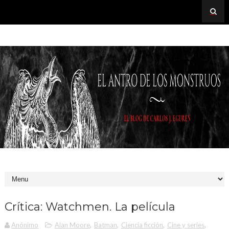
Crítica: Watchmen. La película
Anónimo
Alan Moore
,
Batman
,
Ciencia ficción
,
Cine y series
,