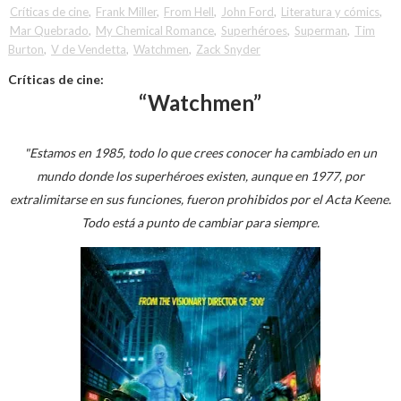
Críticas de cine
,
Frank Miller
,
From Hell
,
John Ford
,
Literatura y cómics
,
Mar Quebrado
,
My Chemical Romance
,
Superhéroes
,
Superman
,
Tim
Burton
,
V de Vendetta
,
Watchmen
,
Zack Snyder
Críticas de cine:
“Watchmen”
"Estamos en 1985, todo lo que crees conocer ha cambiado en un
mundo donde los superhéroes existen, aunque en 1977, por
extralimitarse en sus funciones, fueron prohibidos por el Acta Keene.
Todo está a punto de cambiar para siempre.