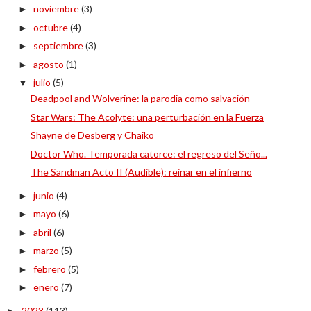
noviembre
(3)
►
octubre
(4)
►
septiembre
(3)
►
agosto
(1)
►
julio
(5)
▼
Deadpool and Wolverine: la parodia como salvación
Star Wars: The Acolyte: una perturbación en la Fuerza
Shayne de Desberg y Chaiko
Doctor Who. Temporada catorce: el regreso del Seño...
The Sandman Acto II (Audible): reinar en el infierno
junio
(4)
►
mayo
(6)
►
abril
(6)
►
marzo
(5)
►
febrero
(5)
►
enero
(7)
►
2023
(113)
►