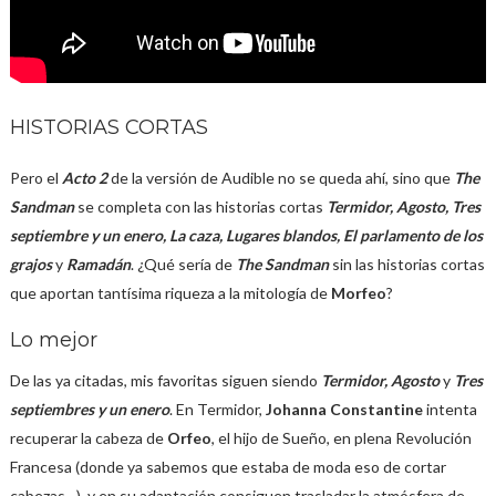
HISTORIAS CORTAS
Pero el
Acto 2
de la versión de Audible no se queda ahí, sino que
The
Sandman
se completa con las historias cortas
Termidor, Agosto, Tres
septiembre y un enero, La caza, Lugares blandos, El parlamento de los
grajos
y
Ramadán
. ¿Qué sería de
The Sandman
sin las historias cortas
que aportan tantísima riqueza a la mitología de
Morfeo
?
Lo mejor
De las ya citadas, mis favoritas siguen siendo
Termidor, Agosto
y
Tres
septiembres y un enero
. En Termidor,
Johanna Constantine
intenta
recuperar la cabeza de
Orfeo
, el hijo de Sueño, en plena Revolución
Francesa (donde ya sabemos que estaba de moda eso de cortar
cabezas…), y en su adaptación consiguen trasladar la atmósfera de