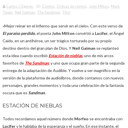
Carlos J. Eguren
Cómics
,
Críticas de cómics
,
John Milton
,
Mark
Twain
,
Neil Gaiman
,
The Sandman
,
Thor
«Mejor reinar en el infierno que servir en el cielo». Con este verso de
El paraíso perdido
, el poeta
John Milton
convirtió a
Lucifer
, el Ángel
Caído, en un antihéroe, un ser trágico torturado por su propio
destino dentro del gran plan de Dios. Y
Neil Gaiman
se replanteó
esta idea cuando escribió
Estación de nieblas
, uno de mis arcos
favoritos de
The Sandman
, y uno que ocupa gran parte de la segunda
entrega de la adaptación de Audible. Y vuelve a ser magnífico en la
versión de la plataforma de audiolibros, donde contamos con nuevos
personajes, grandes momentos y toda una celebración de la fantasía
oscura que es
Sandman
.
ESTACIÓN DE NIEBLAS
Todos recordamos aquel número donde
Morfeo
se encontraba con
Lucifer
y le hablaba de la esperanza y el sueño. En ese instante, el