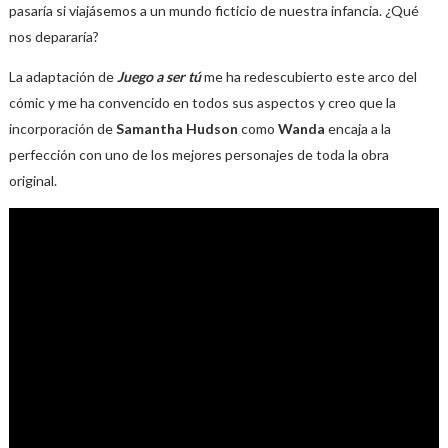
pasaría si viajásemos a un mundo ficticio de nuestra infancia. ¿Qué
nos depararía?
La adaptación de
Juego a ser tú
me ha redescubierto este arco del
cómic y me ha convencido en todos sus aspectos y creo que la
incorporación de
Samantha Hudson
como
Wanda
encaja a la
perfección con uno de los mejores personajes de toda la obra
original.