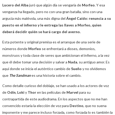
Lucero del Alba
juró que algún día se vengaría de
Morfeo
. Y esa
venganza ha llegado, pero no con una gran batalla, sino con una
argucia más malévola, una más digna del
Ángel Caído:
renuncia a su
puesto en el infierno y le entrega las llaves a Morfeo, quien
deberá decidir quién se hará cargo del averno.
Esta potente y original premisa es el arranque de una serie de
números donde
Morfeo
se enfrentará a dioses, demonios,
monstruos y toda clase de seres que ambicionan el infierno, a la vez
que él debe tomar una decisión y salvar a
Nada
, su antiguo amor. Es
aquí donde se inicia el auténtico cambio de
Sueño
y no olvidemos
que
The Sandman
es una historia sobre el cambio.
Como detalle curioso del doblaje, se han usado a los actores de voz
de
Odín
,
Loki
y
Thor
en las películas de
Marvel
para su
contrapartida de este audiodrama. En los aspectos que no me han
convencido estaría la elección de voz para
Destino
, que no suena
imponente y me parece incluso forzada, como forzada lo es también la