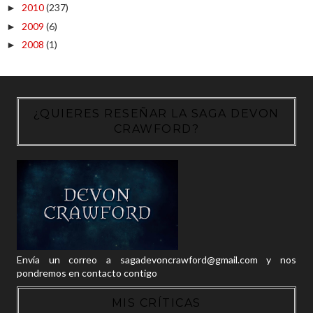
2010
(237)
►
2009
(6)
►
2008
(1)
►
¿QUIERES RESEÑAR LA SAGA DEVON
CRAWFORD?
Envía un correo a sagadevoncrawford@gmail.com y nos
pondremos en contacto contigo
MIS CRÍTICAS