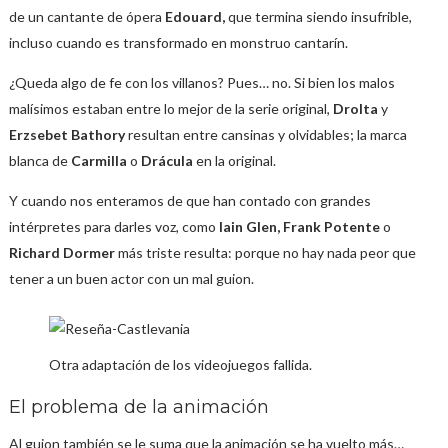
de un cantante de ópera
Edouard,
que termina siendo insufrible,
incluso cuando es transformado en monstruo cantarín.
¿Queda algo de fe con los villanos? Pues… no. Si bien los malos
malísimos estaban entre lo mejor de la serie original,
Drolta
y
Erzsebet Bathory
resultan entre cansinas y olvidables; la marca
blanca de
Carmilla
o
Drácula
en la original.
Y cuando nos enteramos de que han contado con grandes
intérpretes para darles voz, como
Iain Glen, Frank Potente
o
Richard Dormer
más triste resulta: porque no hay nada peor que
tener a un buen actor con un mal guion.
Otra adaptación de los videojuegos fallida.
El problema de la animación
Al guion también se le suma que la animación se ha vuelto más…