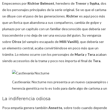
Empecemos por
Richter Belmont
, heredero de
Trevor
y
Sypha
, dos
de los personajes principales de la serie original. Se ve que el carisma
se diluye con el paso de las generaciones.
Richter
es aquí poco más
que un llorica que abandona a sus compañeros, cambia de golpe y
plumazo por un capítulo con un familiar desconocido que debería ser
trascendente y no deja de ser una excusa del guion. Su venganza
sobre
Olrox
(el vampiro escapado de
Milli Vanilli)
, que debería ser
un elemento central, acaba convirtiéndose en poco más que un
trámite. Lo mismo ocurre con los personajes de
María
y
Tera
acaban
siendo accesorios de la trama y poco nos importa el final de
Tera
.
Castlevania: Nocturne nos presenta a un nuevo cazavampiros q
herencia genética no lo es todo para darle algo de carisma a un 
La indiferencia odiosa
Poca empatía genera también
Annette
, sobre todo cuando depende