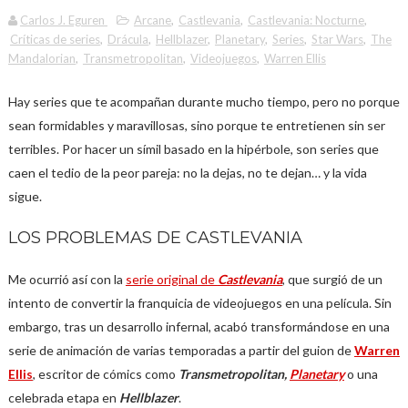
Carlos J. Eguren
Arcane
,
Castlevania
,
Castlevania: Nocturne
,
Críticas de series
,
Drácula
,
Hellblazer
,
Planetary
,
Series
,
Star Wars
,
The
Mandalorian
,
Transmetropolitan
,
Videojuegos
,
Warren Ellis
Hay series que te acompañan durante mucho tiempo, pero no porque
sean formidables y maravillosas, sino porque te entretienen sin ser
terribles. Por hacer un símil basado en la hipérbole, son series que
caen el tedio de la peor pareja: no la dejas, no te dejan… y la vida
sigue.
LOS PROBLEMAS DE CASTLEVANIA
Me ocurrió así con la
serie original de
Castlevania
, que surgió de un
intento de convertir la franquicia de videojuegos en una película. Sin
embargo, tras un desarrollo infernal, acabó transformándose en una
serie de animación de varias temporadas a partir del guion de
Warren
Ellis
, escritor de cómics como
Transmetropolitan,
Planetary
o una
celebrada etapa en
Hellblazer
.