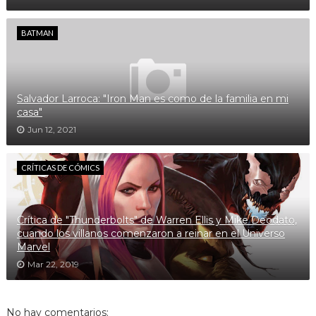
BATMAN
Salvador Larroca: "Iron Man es como de la familia en mi
casa"
Jun 12, 2021
CRÍTICAS DE CÓMICS
Crítica de "Thunderbolts" de Warren Ellis y Mike Deodato,
cuando los villanos comenzaron a reinar en el Universo
Marvel
Mar 22, 2019
No hay comentarios: