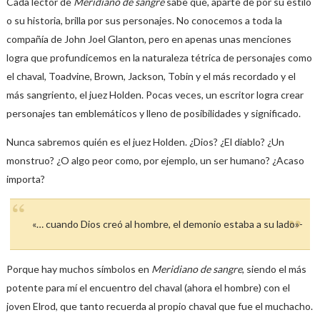
Cada lector de
Meridiano de sangre
sabe que, aparte de por su estilo
o su historia, brilla por sus personajes. No conocemos a toda la
compañía de John Joel Glanton, pero en apenas unas menciones
logra que profundicemos en la naturaleza tétrica de personajes como
el chaval, Toadvine, Brown, Jackson, Tobin y el más recordado y el
más sangriento, el juez Holden. Pocas veces, un escritor logra crear
personajes tan emblemáticos y lleno de posibilidades y significado.
Nunca sabremos quién es el juez Holden. ¿Dios? ¿El diablo? ¿Un
monstruo? ¿O algo peor como, por ejemplo, un ser humano? ¿Acaso
importa?
«… cuando Dios creó al hombre, el demonio estaba a su lado»-
Porque hay muchos símbolos en
Meridiano de sangre
, siendo el más
potente para mí el encuentro del chaval (ahora el hombre) con el
joven Elrod, que tanto recuerda al propio chaval que fue el muchacho.