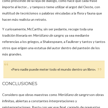
cómo prescinde de la raya de diálogo, cómo hace que cada frase
importe al lector… y tampoco teme utilizar el argot del Oeste, con
multitud de tecnicismos o palabras vinculadas a la flora y fauna que
hacen más realista un retrato.
Y curiosamente, McCarthy, sin ser pedante, recoge toda una
tradición literaria en
Meridiano de sangre
, ya sea mediante
referencias a los griegos, a Shakespeare, a Faulkner y tantos y tantos
otros que erigen una estatua del autor dentro del panteón de los
más grandes.
«Pero nadie puede meter todo el mundo dentro un libro».
CONCLUSIONES
Considero que obras maestras como
Meridiano de sangre
son obras
infinitas, abiertas a constantes interpretaciones y
reinterpretaciones. Basta con ver ese final, cargado de preguntas,