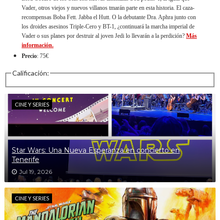
Vader, otros viejos y nuevos villanos tmarán parte en esta historia. El caza-
recompensas Boba Fett. Jabba el Hutt. O la debutante Dra. Aphra junto con
los droides asesinos Triple-Cero y BT-1, ¿continuará la marcha imperial de
Vader o sus planes por destruir al joven Jedi lo llevarán a la perdición?
Más
información.
Precio
: 75€
Calificación:
CINE Y SERIES
Star Wars: Una Nueva Esperanza en concierto en
Tenerife
Jul 19, 2026
CINE Y SERIES