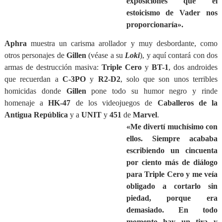
exposiciones que el
estoicismo de Vader nos
proporcionaría».
Aphra
muestra un carisma arollador y muy desbordante, como
otros personajes de
Gillen
(véase a su
Loki
), y aquí contará con dos
armas de destrucción masiva:
Triple
Cero
y
BT-1
, dos androides
que recuerdan a
C-3PO
y
R2-D2
, solo que son unos terribles
homicidas donde
Gillen
pone todo su humor negro y rinde
homenaje a
HK-47
de los videojuegos de
Caballeros de la
Antigua República
y a
UNIT
y
451
de
Marvel
.
«Me divertí muchísimo con
ellos. Siempre acababa
escribiendo un cincuenta
por ciento más de diálogo
para Triple Cero y me veía
obligado a cortarlo sin
piedad, porque era
demasiado. En todo
momento hay un tira y