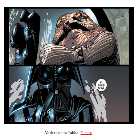
Vader
contra
Jabba
.
Fuente
.