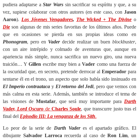
pudiera adaptarse a
Star Wars
sin sacrificar su espíritu y que, a su
vez, supiese colaborar con otros autores (en este caso, con
Jason
Aaron
).
Los Jóvenes Vengadores
,
The Wicked + The Divine
o
Die
son algunas de mis series favoritas de los últimos años. Puede
que en ocasiones se pierda en sus propias ideas como en
Phonogram
, pero en
Vader
decide realizar un buen
blockbuster
,
con un aire intrépido y colmado de aventuras que, aunque en
apariencia más simple, nunca sacrifica un nuevo giro, una nueva
traición… Y
Gillen
escribe muy bien a
Vader
como una fuerza de
la oscuridad que, en secreto, pretende derrocar al
Emperador
para
sentarse él en el trono, un aspecto que solo había sido insinuado en
El Imperio contraataca
y
El retorno del Jedi
, pero que vemos con
más calma en esta serie. Además, también se introduce el tema de
las visiones de
Mustafar
, que será muy importante para
Darth
Vader, Lord Oscuro
de
Charles Soule
, que transcurre justo tras el
final del
Episodio III:
La venganza de los Sith
.
Lo peor de la serie de
Darth Vader
es el apartado gráfico. El
dibujante
Salvador Larroca
recuerda al caso de
Ron Lim
, un