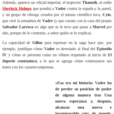
Además, aparece un oficial imperial, el inspector
Thanoth
, al estilo
Sherlock Holmes
que pondrá a
Vader
contra la espada y la pared,
y un grupo de ciborgs creados por el mismo científico loco,
Cylo
,
que creó la armadura de
Vader
(y que cuenta con la cara del propio
Salvador Larroca
en algo que se le tuvo que pasar a
Marvel
por
alto, porque de lo contrario, a saber quién se lo explica).
La capacidad de
Gillen
para repensar en la saga hace que, por
ejemplo, justifique cómo
Vader
es derrotado al final del
Episodio
IV
y cómo se presenta como un villano respetado al inicio de
El
Imperio contraataca
, a lo que se agrega cómo comenzaron sus
tratos con los cazarrecompensas.
«Esa era mi historia: Vader ha
de perder su posición de poder
de alguna manera tras Una
nueva esperanza y, después,
alcanzar una nueva e
incomparable cota de mando.