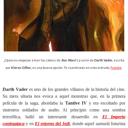
¿Quieres empezar a leer los cómics de
Star Wars
? La serie de
Darth Vader,
escrita
por
Kieron Gillen,
es una buena opción. Te cuento más en esta entrada.
Fuente
.
Darth Vader
es uno de los grandes villanos de la historia del cine.
Su mera silueta nos evoca a aquel monstruo que, en la primera
película de la saga, abordaba la
Tantive IV
y era escoltado por
siniestros soldados de asalto. Al principio como una sombra
terrorífica, halló un interesante desarrollo en
El Imperio
contraataca
y en
El retorno del Jedi
, donde aquel samurái futurista