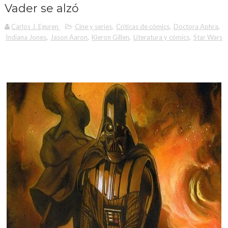
Vader se alzó
Carlos J. Eguren
Cine y series
,
Críticas de cómics
,
Doctora Aphra
,
Indiana Jones
,
Jason Aaron
,
Kieron Gillen
,
Literatura y cómics
,
Star Wars