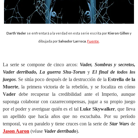
Darth Vader
se enfrentará a la verdad en esta serie escrita por
Kieron Gillen
y
dibujada por
Salvador Larroca
.
Fuente
.
La serie se compone de cinco arcos:
Vader, Sombras y secretos,
Vader derribado, La guerra Shu-Torun
y
El final de todos los
juegos
. Se sitúa poco después de la destrucción de la
Estrella de la
Muerte
, la primera victoria de la rebelión, y se focaliza en cómo
Vader
debe recuperar la credibilidad ante el Imperio, aunque
suponga colaborar con cazarrecompensas, jugar a su propio juego
por el poder y averiguar quién es el tal
Luke Skywalker
, que lleva
un apellido que hacía años que no escuchaba. Por su período
temporal, va en paralelo y tiene cruces con la serie de
Star Wars
de
Jason Aaron
(véase
Vader
derribado
).