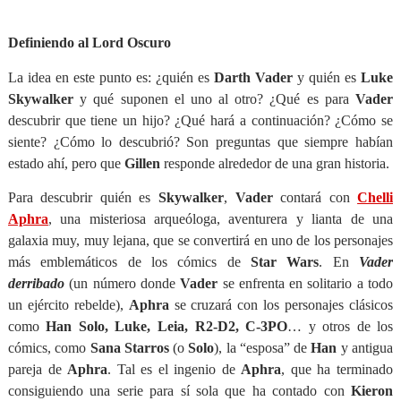
Definiendo al Lord Oscuro
La idea en este punto es: ¿quién es
Darth Vader
y quién es
Luke
Skywalker
y qué suponen el uno al otro? ¿Qué es para
Vader
descubrir que tiene un hijo? ¿Qué hará a continuación? ¿Cómo se
siente? ¿Cómo lo descubrió? Son preguntas que siempre habían
estado ahí, pero que
Gillen
responde alrededor de una gran historia.
Para descubrir quién es
Skywalker
,
Vader
contará con
Chelli
Aphra
, una misteriosa arqueóloga, aventurera y lianta de una
galaxia muy, muy lejana, que se convertirá en uno de los personajes
más emblemáticos de los cómics de
Star Wars
. En
Vader
derribado
(un número donde
Vader
se enfrenta en solitario a todo
un ejército rebelde),
Aphra
se cruzará con los personajes clásicos
como
Han Solo, Luke, Leia, R2-D2, C-3PO
… y otros de los
cómics, como
Sana Starros
(o
Solo
), la “esposa” de
Han
y antigua
pareja de
Aphra
. Tal es el ingenio de
Aphra
, que ha terminado
consiguiendo una serie para sí sola que ha contado con
Kieron