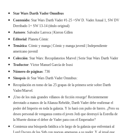
Star Wars Darth Vader Omnibus
Contenido:
Star Wars Darth Vader #1-25 +SW D. Vader Anual 1, SW DV
Derribado 1+ SW 13-14 (título original)
Autores
: Salvador Larroca | Kieron Gillen
Editorial
: Planeta Cómic
Temática
: Cómic y manga | Cómic y manga juvenil | Independiente
americano juvenil
Colección
: Star Wars: Recopilatorios Marvel | Serie Star Wars Darth Vader
Traductor
: Víctor Manuel García de Isusi
Número de páginas
: 736
Sinopsis
de Star Wars Darth Vader Omnibus:
Recopilación en tomo de las 25 grapas de la primera serie sobre Darth
Vader/Marvel.
¡Uno de los más grandes villanos de ficción resurge! Recientemente
derrotado a manos de la Alianza Rebelde, Darth Vader debe reafirmar el
poder del Imperio en toda la galaxia. Y lo hará con puño de hierro. ¿Pero su
deseo personal de venganza contra el joven Jedi que destruyó la Estrella de
la Muerte distrae el deber de Vader para con el Emperador?
Comienza una búsqueda fatídica a lo largo de la galaxia que enfrentará al
Lord Oscuro de los Sith con nuevas amenazas a su poder. Y, al igual que