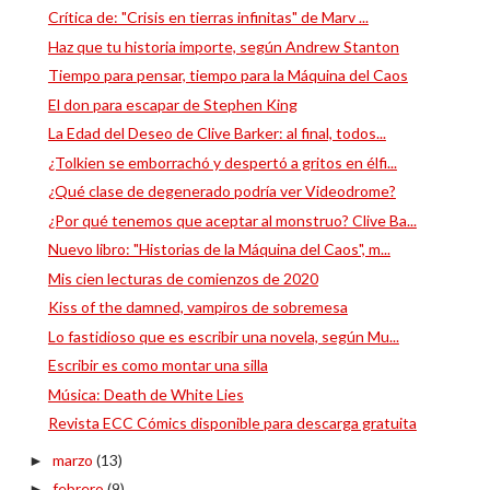
Crítica de: "Crisis en tierras infinitas" de Marv ...
Haz que tu historia importe, según Andrew Stanton
Tiempo para pensar, tiempo para la Máquina del Caos
El don para escapar de Stephen King
La Edad del Deseo de Clive Barker: al final, todos...
¿Tolkien se emborrachó y despertó a gritos en élfi...
¿Qué clase de degenerado podría ver Videodrome?
¿Por qué tenemos que aceptar al monstruo? Clive Ba...
Nuevo libro: "Historias de la Máquina del Caos", m...
Mis cien lecturas de comienzos de 2020
Kiss of the damned, vampiros de sobremesa
Lo fastidioso que es escribir una novela, según Mu...
Escribir es como montar una silla
Música: Death de White Lies
Revista ECC Cómics disponible para descarga gratuita
marzo
(13)
►
febrero
(9)
►