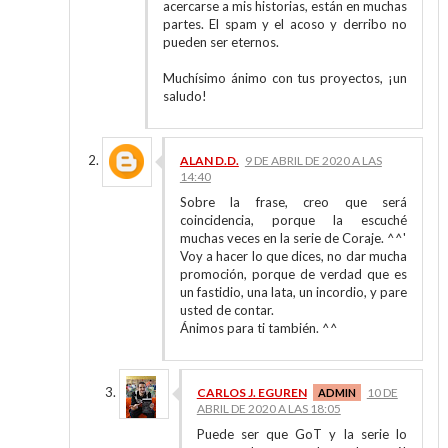
acercarse a mis historias, están en muchas
partes. El spam y el acoso y derribo no
pueden ser eternos.
Muchísimo ánimo con tus proyectos, ¡un
saludo!
ALAN D.D.
9 DE ABRIL DE 2020 A LAS
14:40
Sobre la frase, creo que será
coincidencia, porque la escuché
muchas veces en la serie de Coraje. ^^'
Voy a hacer lo que dices, no dar mucha
promoción, porque de verdad que es
un fastidio, una lata, un incordio, y pare
usted de contar.
Ánimos para ti también. ^^
CARLOS J. EGUREN
10 DE
ABRIL DE 2020 A LAS 18:05
Puede ser que GoT y la serie lo