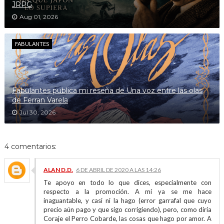
JRPG
Aug 01, 2026
FABULANTES
Fabulantes publica mi reseña de Una voz entre las olas
de Ferran Varela
Jul 30, 2026
4 comentarios:
ALAN D.D.
6 DE ABRIL DE 2020 A LAS 14:26
Te apoyo en todo lo que dices, especialmente con
respecto a la promoción. A mí ya se me hace
inaguantable, y casi ni la hago (error garrafal que cuyo
precio aún pago y que sigo corrigiendo), pero, como diría
Coraje el Perro Cobarde, las cosas que hago por amor. A