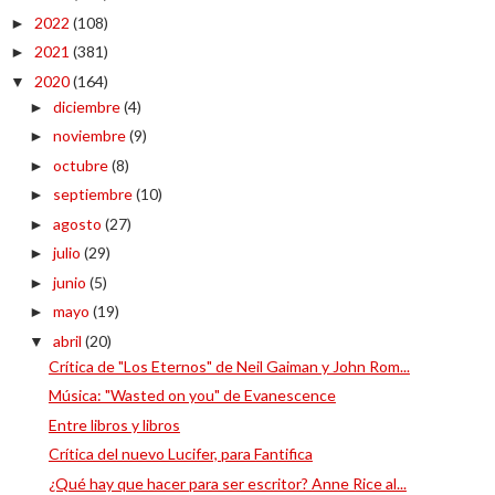
2022
(108)
►
2021
(381)
►
2020
(164)
▼
diciembre
(4)
►
noviembre
(9)
►
octubre
(8)
►
septiembre
(10)
►
agosto
(27)
►
julio
(29)
►
junio
(5)
►
mayo
(19)
►
abril
(20)
▼
Crítica de "Los Eternos" de Neil Gaiman y John Rom...
Música: "Wasted on you" de Evanescence
Entre libros y libros
Crítica del nuevo Lucifer, para Fantifica
¿Qué hay que hacer para ser escritor? Anne Rice al...