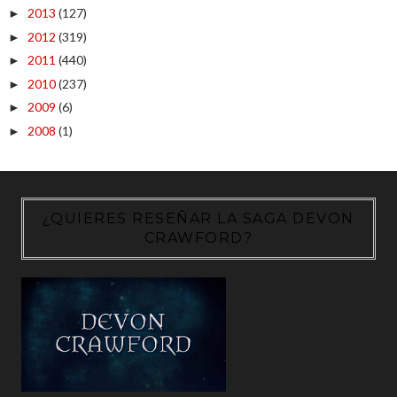
2013
(127)
►
2012
(319)
►
2011
(440)
►
2010
(237)
►
2009
(6)
►
2008
(1)
►
¿QUIERES RESEÑAR LA SAGA DEVON
CRAWFORD?