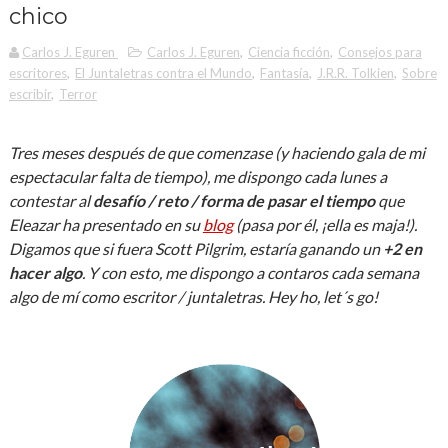
chico
Carlos J. Eguren
Carlos J. Eguren
,
Ciencia ficción
,
Consejos para
escritores
,
El Juntaletras contra el Mundo
,
Fantasía
,
J.R.R. Tolkien
,
Sobre
escribir
,
Terror
Tres meses después de que comenzase (y haciendo gala de mi
espectacular falta de tiempo), me dispongo cada lunes a
contestar al
desafío / reto / forma de pasar el tiempo
que
Eleazar ha presentado en su
blog
(pasa por él, ¡ella es maja!).
Digamos que si fuera Scott Pilgrim, estaría ganando un
+2 en
hacer algo
. Y con esto, me dispongo a contaros cada semana
algo de mí como escritor / juntaletras. Hey ho, let´s go!