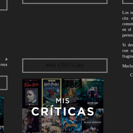
Los t
cita 
coment
en el
perte
Si de
con n
fragme
 a
nos
MIS CRÍTICAS
Muchas
C