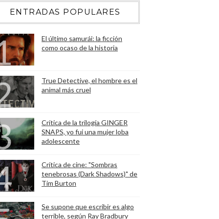
ENTRADAS POPULARES
El último samurái: la ficción
como ocaso de la historia
True Detective, el hombre es el
animal más cruel
Crítica de la trilogía GINGER
SNAPS, yo fui una mujer loba
adolescente
Crítica de cine: "Sombras
tenebrosas (Dark Shadows)" de
Tim Burton
Se supone que escribir es algo
terrible, según Ray Bradbury