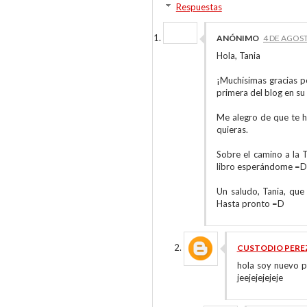
Respuestas
ANÓNIMO
4 DE AGOST
Hola, Tania
¡Muchísimas gracias p
primera del blog en su
Me alegro de que te h
quieras.
Sobre el camino a la T
libro esperándome =D 
Un saludo, Tania, que 
Hasta pronto =D
CUSTODIO PERE
hola soy nuevo p
jeejejejejeje