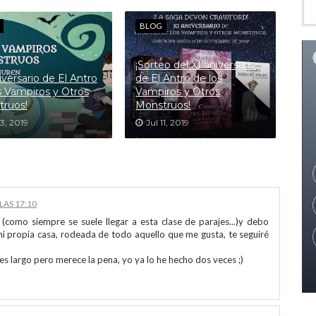
BLOG
¡Sorteo del XI aniversario
niversario de El Antro
de El Antro de los
s Vampiros y Otros
Vampiros y Otros
ruos!
Monstruos!
13, 2019
Jul 11, 2019
LAS 17:10
 (como siempre se suele llegar a esta clase de parajes...)y debo
mi propia casa, rodeada de todo aquello que me gusta, te seguiré
 es largo pero merece la pena, yo ya lo he hecho dos veces ;)