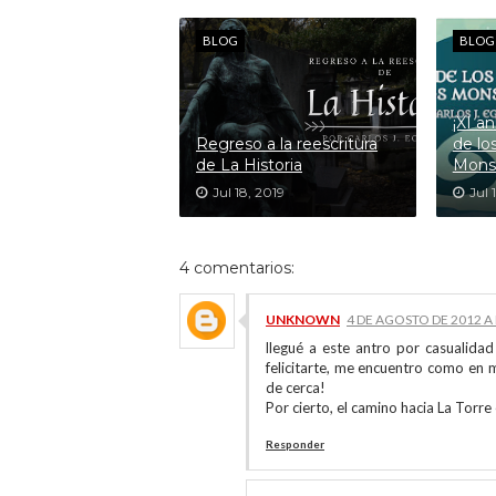
BLOG
BLOG
¡XI a
Regreso a la reescritura
de lo
de La Historia
Monst
Jul 18, 2019
Jul 
4 comentarios:
UNKNOWN
4 DE AGOSTO DE 2012 A 
llegué a este antro por casualidad
felicitarte, me encuentro como en 
de cerca!
Por cierto, el camino hacia La Torre
Responder